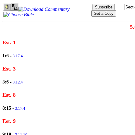
5.
Est. 1
1:6
-
3.17.4
Est. 3
3:6
-
3.12.4
Est. 8
8:15
-
3.17.4
Est. 9
9:19
-
3.11.10